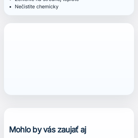
Nečistite chemicky
ean13
7040059810130
Mohlo by vás zaujať aj