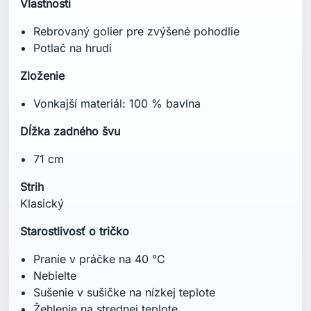
Vlastnosti
Rebrovaný golier pre zvýšené pohodlie
Potlač na hrudi
Zloženie
Vonkajší materiál: 100 % bavlna
Dĺžka zadného švu
71 cm
Strih
Klasický
Starostlivosť o tričko
Pranie v práčke na 40 °C
Nebielte
Sušenie v sušičke na nízkej teplote
Žehlenie na strednej teplote