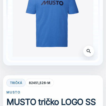
search
TRIČKÁ
82451_526-M
MUSTO
MUSTO tričko LOGO SS