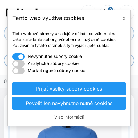
0
person_outline
shopping_cart
menu
Počet položi
Tento web využíva cookies
x
search
Tieto webové stránky ukladajú v súlade so zákonmi na
vaše zariadenie súbory, všeobecne nazývané cookies.
Používaním týchto stránok s tým vyjadrujete súhlas.
Nevyhnutné súbory cookie
apps
Všetky kategórie
Analytické súbory cookie
Marketingové súbory cookie
Úvodná stránka
Oblečenie
Tričká
Prijať všetky súbory cookies
Povoliť len nevyhnutne nutné cookies
Vypredané
Viac informácií