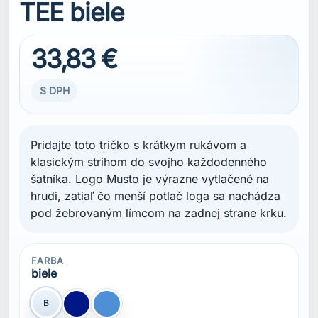
TEE biele
33,83 €
S DPH
Pridajte toto tričko s krátkym rukávom a
klasickým strihom do svojho každodenného
šatníka. Logo Musto je výrazne vytlačené na
hrudi, zatiaľ čo menší potlač loga sa nachádza
pod žebrovaným límcom na zadnej strane krku.
FARBA
biele
B
Modrá Navy
modrá