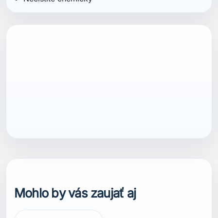
ean13
7040059810079
Mohlo by vás zaujať aj