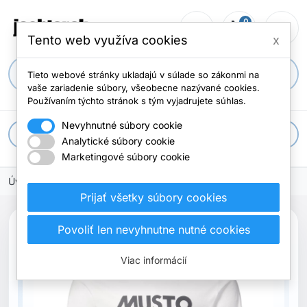
0
person_outline
shopping_cart
menu
Počet položi
Tento web využíva cookies
x
search
Tieto webové stránky ukladajú v súlade so zákonmi na
vaše zariadenie súbory, všeobecne nazývané cookies.
Používaním týchto stránok s tým vyjadrujete súhlas.
Nevyhnutné súbory cookie
apps
Všetky kategórie
Analytické súbory cookie
Marketingové súbory cookie
Úvodná stránka
Oblečenie
Tričká
Prijať všetky súbory cookies
Povoliť len nevyhnutne nutné cookies
Vypredané
Viac informácií