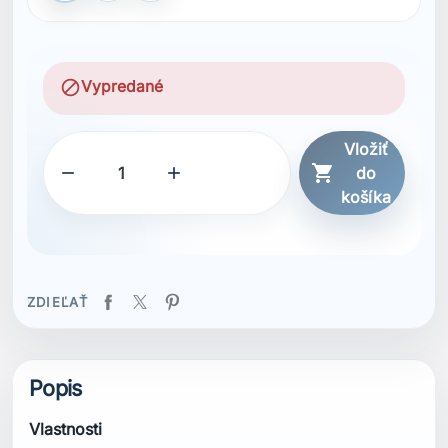
block
Vypredané
Vložiť



do
košíka
ZDIEĽAŤ
Popis
Vlastnosti