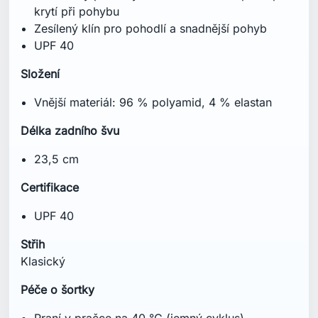
krytí při pohybu
Zesílený klín pro pohodlí a snadnější pohyb
UPF 40
Složení
Vnější materiál: 96 % polyamid, 4 % elastan
Délka zadního švu
23,5 cm
Certifikace
UPF 40
Střih
Klasický
Péče o šortky
Praní v pračce na 40 °C (jemný cyklus)