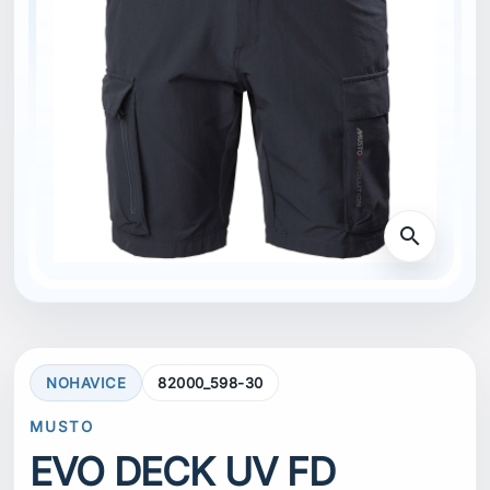
search
NOHAVICE
82000_598-30
MUSTO
EVO DECK UV FD