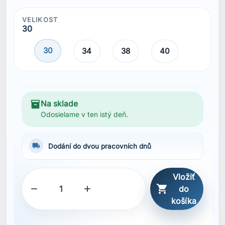
VELIKOST
30
30
34
38
40
inventory_2
Na sklade
Odosielame v ten istý deň.
local_shipping
Dodání do dvou pracovních dnů
Vložiť



do
košíka