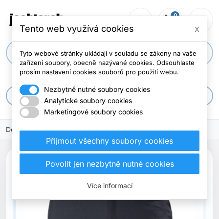
0
person_outline
shopping_cart
menu
0 položek
Tento web využívá cookies
x
search
Tyto webové stránky ukládají v souladu se zákony na vaše
zařízení soubory, obecně nazývané cookies. Odsouhlaste
prosím nastavení cookies souborů pro použití webu.
Nezbytně nutné soubory cookies
apps
Všechny kategorie
Analytické soubory cookies
Marketingové soubory cookies
Domů
oblečení
Nohavice
Přijmout všechny soubory cookies
Povolit jen nezbytně nutné cookies
Více informací