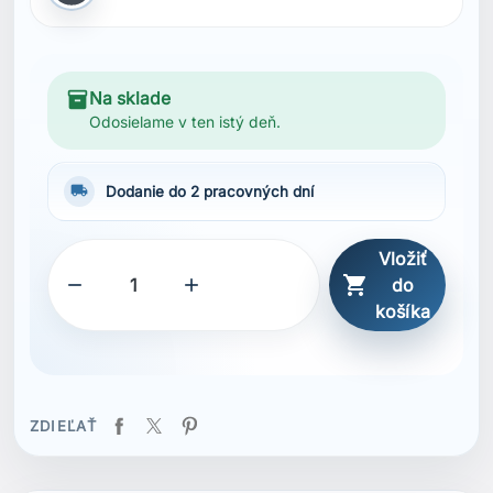
inventory_2
Na sklade
Odosielame v ten istý deň.
local_shipping
Dodanie do 2 pracovných dní
Vložiť



do
košíka
ZDIEĽAŤ