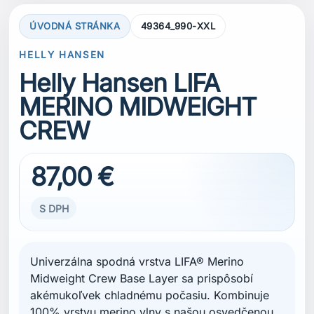
ÚVODNÁ STRÁNKA
49364_990-XXL
HELLY HANSEN
Helly Hansen LIFA
MERINO MIDWEIGHT
CREW
87,00 €
S DPH
Univerzálna spodná vrstva LIFA® Merino
Midweight Crew Base Layer sa prispôsobí
akémukoľvek chladnému počasiu. Kombinuje
100% vrstvu merino vlny s našou osvedčenou