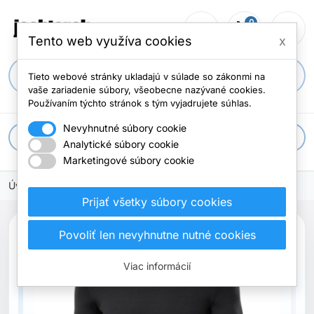
0
person_outline
shopping_cart
menu
Počet položi
Tento web využíva cookies
x
search
Tieto webové stránky ukladajú v súlade so zákonmi na
vaše zariadenie súbory, všeobecne nazývané cookies.
Používaním týchto stránok s tým vyjadrujete súhlas.
Nevyhnutné súbory cookie
apps
Všetky kategórie
Analytické súbory cookie
Marketingové súbory cookie
Úvodná stránka
Prijať všetky súbory cookies
Povoliť len nevyhnutne nutné cookies
Viac informácií