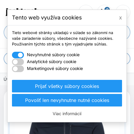
0
person_outline
shopping_cart
menu
Počet položi
Tento web využíva cookies
x
search
Tieto webové stránky ukladajú v súlade so zákonmi na
vaše zariadenie súbory, všeobecne nazývané cookies.
Používaním týchto stránok s tým vyjadrujete súhlas.
Nevyhnutné súbory cookie
apps
Všetky kategórie
Analytické súbory cookie
Marketingové súbory cookie
Úvodná stránka
Prijať všetky súbory cookies
Povoliť len nevyhnutne nutné cookies
Viac informácií