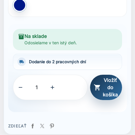
Modrá Navy
inventory_2
Na sklade
Odosielame v ten istý deň.
local_shipping
Dodanie do 2 pracovných dní
Vložiť



do
košíka
ZDIEĽAŤ