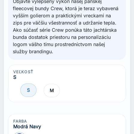
Objavte vylepšený výkon našej pánskej
fleecovej bundy Crew, ktorá je teraz vybavená
vyšším golierom a praktickými vreckami na
zips pre väčšiu všestrannosť a udržanie tepla.
Ako súčasť série Crew ponúka táto jachtárska
bunda dostatok priestoru na personalizáciu
logom vášho tímu prostredníctvom našej
služby brandingu.
VEĽKOSŤ
S
S
M
FARBA
Modrá Navy