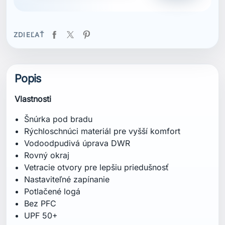
Vetracie otvory pre lepšiu priedušnosť
Nastaviteľné zapínanie
Potlačené logá
Bez PFC
UPF 50+
Zloženie
Vonkajšia vrstva: 100 % polyester
Podšívka: 100 % polyester
Certifikácie
Bez PFC
UPF 50+
Strih
Regular
Starostlivosť o produkt
Ručné pranie pri maximálnej teplote 40 °C.
Nebieliť. Nesušiť v sušičke. Nežehliť. Nečistiť