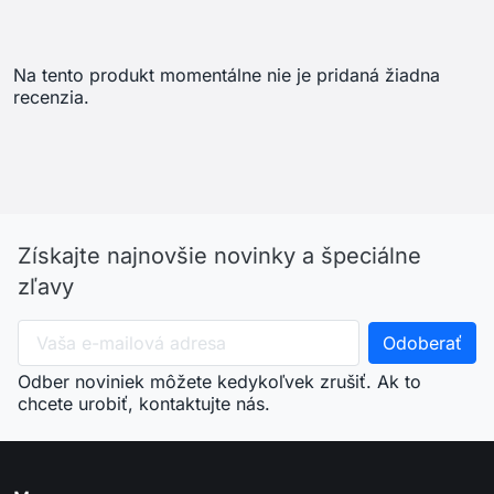
Odber noviniek môžete kedykoľvek zrušiť. Ak to
chcete urobiť, kontaktujte nás.
arrow_drop_down
Menu
arrow_drop_down
Váš účet
arrow_drop_down
Informácie o e-shope