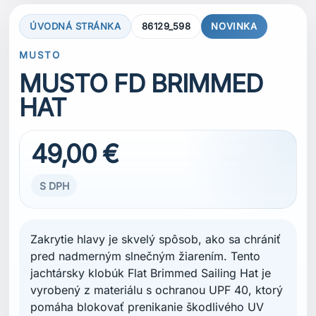
Zakrytie hlavy je skvelý spôsob, ako sa chrániť
pred nadmerným slnečným žiarením. Tento
jachtársky klobúk Flat Brimmed Sailing Hat je
vyrobený z materiálu s ochranou UPF 40, ktorý
pomáha blokovať prenikanie škodlivého UV
žiarenia cez tkaninu.
Vetracie otvory po bokoch podporujú
priedušnosť, takže sa vaše čelo nebude v
horúcich dňoch nadmerne potiť. Rýchloschnúci
materiál zároveň zabezpečí, že klobúk
nezostane dlho mokrý. Nastaviteľná šnúrka pod
bradu udrží klobúk pevne na mieste aj pri
plavbe vo vetre. Praktické patentky po bokoch
umožňujú podľa potreby pripnúť okraj klobúka
nahor. Na prednej strane sa nachádza výrazné
vyšívané logo Musto.