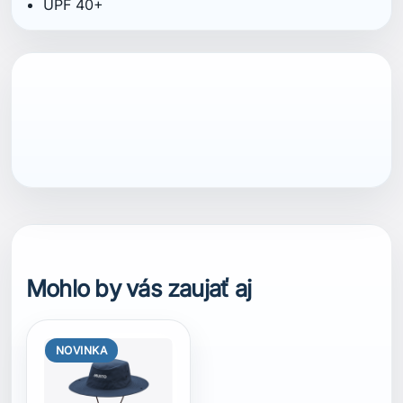
NOVINKA
MUSTO
MUSTO FD
BRIMMED HAT
S/M
L/XL
49,00 €
Vybrať
veľkosť