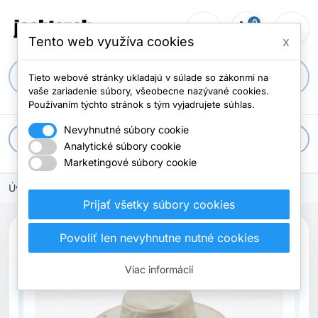
0
person_outline
shopping_cart
menu
Počet položi
Tento web využíva cookies
x
search
Tieto webové stránky ukladajú v súlade so zákonmi na
vaše zariadenie súbory, všeobecne nazývané cookies.
Používaním týchto stránok s tým vyjadrujete súhlas.
Nevyhnutné súbory cookie
apps
Všetky kategórie
Analytické súbory cookie
Marketingové súbory cookie
Úvodná stránka
Prijať všetky súbory cookies
search
Povoliť len nevyhnutne nutné cookies
Previous
Next
Novinka
Viac informácií