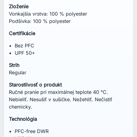
chemicky.
Technológia
PFC-free DWR
UPF 40+
Mohlo by vás zaujať aj