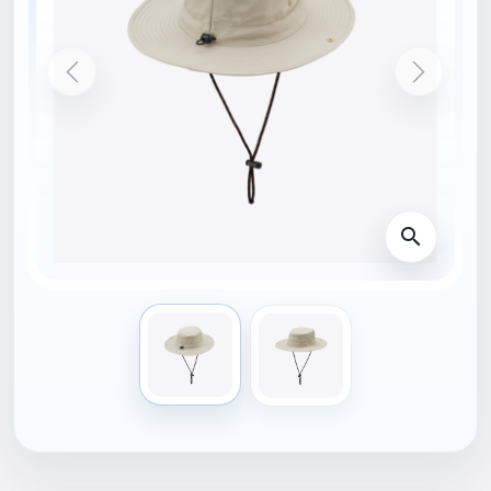
ÚVODNÁ STRÁNKA
86129_598
NOVINKA
MUSTO
MUSTO FD BRIMMED
HAT
49,00 €
S DPH