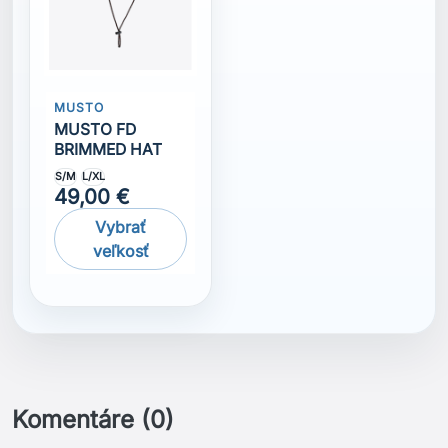
Komentáre (0)
Na tento produkt momentálne nie je pridaná žiadna
recenzia.
Získajte najnovšie novinky a špeciálne
zľavy