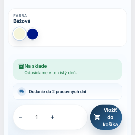
Vložiť



do
košíka
ZDIEĽAŤ
Popis
Vlastnosti
Šnúrka pod bradu
Rýchloschnúci materiál pre vyšší komfort
Vodoodpudivá úprava DWR
Rovný okraj