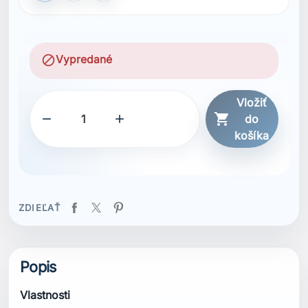
block
Vypredané
Vložiť



do
košíka
ZDIEĽAŤ
Popis
Vlastnosti