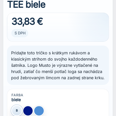
TEE biele
33,83 €
S DPH
Pridajte toto tričko s krátkym rukávom a
klasickým strihom do svojho každodenného
šatníka. Logo Musto je výrazne vytlačené na
hrudi, zatiaľ čo menší potlač loga sa nachádza
pod žebrovaným límcom na zadnej strane krku.
FARBA
biele
B
Modrá Navy
modrá