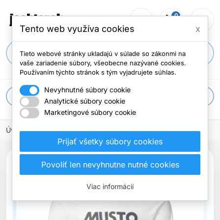
0
person_outline
shopping_cart
menu
Počet položi
Tento web využíva cookies
x
search
Tieto webové stránky ukladajú v súlade so zákonmi na
vaše zariadenie súbory, všeobecne nazývané cookies.
Používaním týchto stránok s tým vyjadrujete súhlas.
Nevyhnutné súbory cookie
apps
Všetky kategórie
Analytické súbory cookie
Marketingové súbory cookie
Úvodná stránka
Oblečenie
Tričká
Prijať všetky súbory cookies
Povoliť len nevyhnutne nutné cookies
Vypredané
Viac informácií