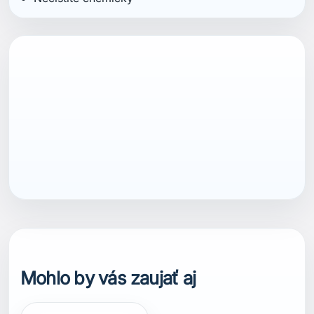
ean13
7040059810079
Mohlo by vás zaujať aj