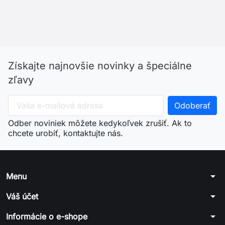
Získajte najnovšie novinky a špeciálne
zľavy
Odber noviniek môžete kedykoľvek zrušiť. Ak to
chcete urobiť, kontaktujte nás.
arrow_drop_down
Menu
arrow_drop_down
Váš účet
arrow_drop_down
Informácie o e-shope