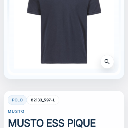
search
POLO
82133_597-L
MUSTO
MUSTO ESS PIQUE