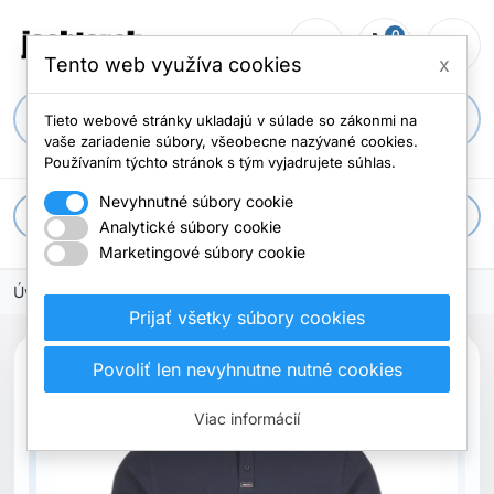
0
person_outline
shopping_cart
menu
Počet položi
Tento web využíva cookies
x
search
Tieto webové stránky ukladajú v súlade so zákonmi na
vaše zariadenie súbory, všeobecne nazývané cookies.
Používaním týchto stránok s tým vyjadrujete súhlas.
Nevyhnutné súbory cookie
apps
Všetky kategórie
Analytické súbory cookie
Marketingové súbory cookie
Úvodná stránka
Oblečenie
Polo
Prijať všetky súbory cookies
Povoliť len nevyhnutne nutné cookies
Viac informácií