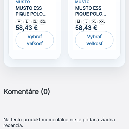
MUSTO
MUSTO
MUSTO ESS
MUSTO ESS
PIQUE POLO
PIQUE POLO
červená
čierna
M
L
XL
XXL
M
L
XL
XXL
58,43 €
58,43 €
Vybrať
Vybrať
veľkosť
veľkosť
Komentáre (0)
Na tento produkt momentálne nie je pridaná žiadna
recenzia.