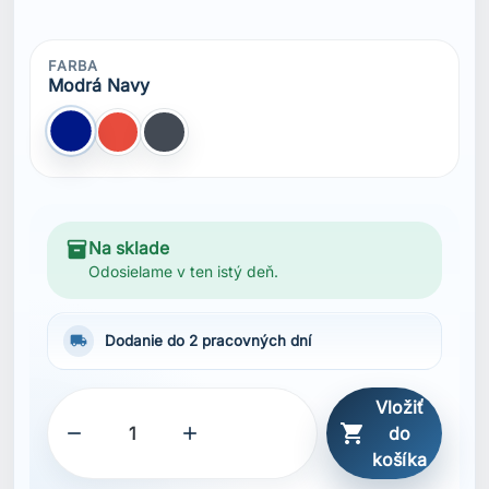
FARBA
Modrá Navy
Modrá Navy
Červená
Čierna
inventory_2
Na sklade
Odosielame v ten istý deň.
local_shipping
Dodanie do 2 pracovných dní
Vložiť



do
košíka