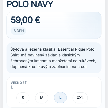
POLO NAVY
59,00 €
S DPH
Štýlová a ležérna klasika, Essential Pique Polo
Shirt, má bavlnený základ s klasickým
žebrovaným límcom a manžetami na rukávech,
doplnená knoflíkovým zapínaním na hrudi.
VEĽKOSŤ
L
L
S
M
XXL