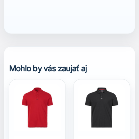
ean13
7040056735955
Mohlo by vás zaujať aj