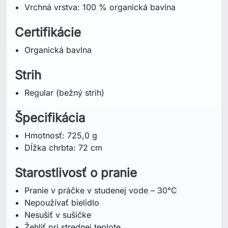
Starostlivosť o pranie
Pranie v práčke v studenej vode – 30°C
Nepoužívať bielidlo
Nesušiť v sušičke
Žehliť pri strednej teplote
Nečistiť chemicky
Jasné farby môžu mierne vyblednúť
Prať naruby
Nežehliť cez potlač
Prať oddelene
Technológia
Organická bavlna