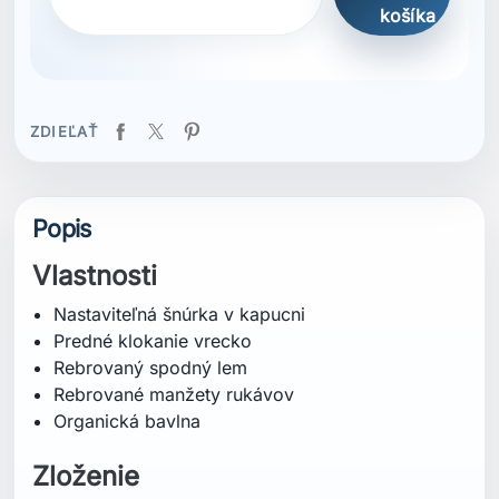
Rebrovaný spodný lem
Rebrované manžety rukávov
Organická bavlna
Zloženie
Vrchná vrstva: 100 % organická bavlna
Certifikácie
Organická bavlna
Strih
Regular (bežný strih)
Špecifikácia
Hmotnosť: 725,0 g
Dĺžka chrbta: 72 cm