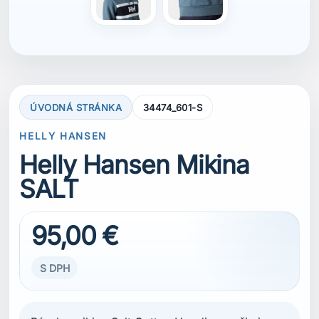
95,00 €
S DPH
Pánska mikina Salt Cotton Hoodie s našimi
charakteristickými pruhmi vlajky a aplikovaným
logom HH je pohodlná a luxusná vrstva. Tento
lifestyle kúsok má korene v účasti lode Berge
Viking na Whitbread regate v roku 1981. Mikina
je vybavená rebrovanými manžetami rukávov a
spodným lemom, ako aj sťahovacou šnúrkou v
kapucni pre individuálne prispôsobenie. V
prednej časti sa nachádza klokanie vrecko,
ktoré poskytuje teplo alebo praktické úložisko.
Noste ju ako vrchnú vrstvu v miernom počasí
alebo ako strednú vrstvu na extra zahriatie.
Táto mikina obsahuje organickú bavlnu – viac
informácií nájdete v zložení.