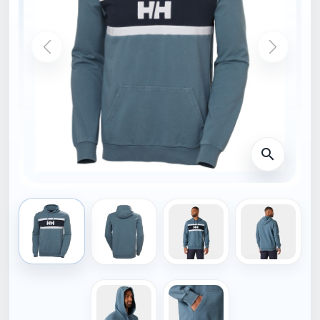
ÚVODNÁ STRÁNKA
34474_601-S
HELLY HANSEN
Helly Hansen Mikina
SALT