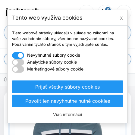
0
person_outline
shopping_cart
menu
Počet položi
Tento web využíva cookies
x
search
Tieto webové stránky ukladajú v súlade so zákonmi na
vaše zariadenie súbory, všeobecne nazývané cookies.
Používaním týchto stránok s tým vyjadrujete súhlas.
Nevyhnutné súbory cookie
apps
Všetky kategórie
Analytické súbory cookie
Marketingové súbory cookie
Úvodná stránka
Prijať všetky súbory cookies
search
Povoliť len nevyhnutne nutné cookies
Previous
Next
Viac informácií