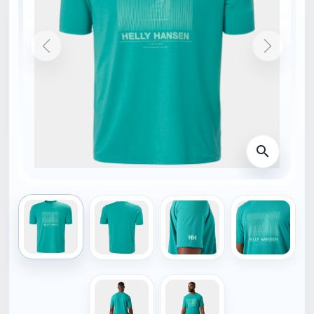
ÚVODNÁ STRÁNKA
34419_472-S
HELLY HANSEN
Helly Hansen HP RACE
GRAPHIC T-SHIRT
Tričko