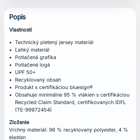
(TE-99972454)
Zloženie
Vrchný materiál: 96 % recyklovaný polyester, 4 %
elastan
Certifikácie / Technológie
UPF 50+
Recycled Content
bluesign® product
S.Café®
Obsahuje minimálne 95 % vlákien s certifikáciou
Recycled Claim Standard, certifikovaných IDFL
(TE-99972454)
Strih
Fitted
Špecifikácia