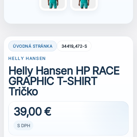
39,00 €
S DPH
Pánske tričko HP Race Sailing T-Shirt má nové
pigmentovo farbené grafiky, ktoré mu
dodávajú jemný, mierne vyblednutý vzhľad.
Ľahký materiál so 4-smerným strečom
zabezpečuje pohodlné a pružné nosenie, zatiaľ
čo technológia S.Café® pomáha chrániť pred
slnkom, neutralizovať pachy a urýchľuje
schnutie. Tričko má ochranu UPF 50+ pre
vysokú ochranu pred slnečným žiarením.
VEĽKOSŤ
S