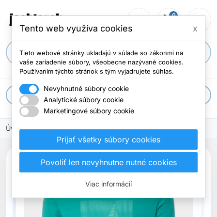
0
person_outline
shopping_cart
menu
Počet položi
Tento web využíva cookies
x
search
Tieto webové stránky ukladajú v súlade so zákonmi na
vaše zariadenie súbory, všeobecne nazývané cookies.
Používaním týchto stránok s tým vyjadrujete súhlas.
Nevyhnutné súbory cookie
apps
Všetky kategórie
Analytické súbory cookie
Marketingové súbory cookie
Úvodná stránka
Prijať všetky súbory cookies
search
Povoliť len nevyhnutne nutné cookies
Previous
Next
Viac informácií