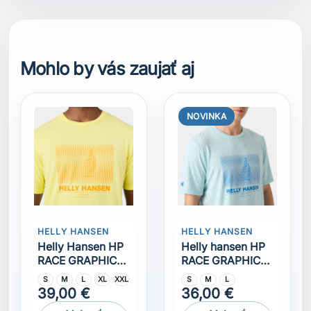
HELLY HANSEN
HELLY HANSEN
Helly Hansen HP
Helly hansen HP
RACE GRAPHIC
RACE GRAPHIC
T-SHIRT Tričko
Tričko
S
M
L
XL
XXL
S
M
L
39,00 €
36,00 €
Vybrať
Vybrať
veľkosť
veľkosť
NOVINKA
NOVINKA
HELLY HANSEN
HELLY HANSEN