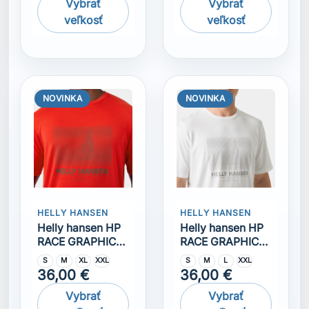
Helly hansen HP
Helly hansen HP
RACE GRAPHIC
RACE GRAPHIC
Tričko
Tričko
S
M
XL
XXL
S
M
L
XXL
36,00 €
36,00 €
Vybrať
Vybrať
veľkosť
veľkosť
Komentáre (0)
Na tento produkt momentálne nie je pridaná žiadna
recenzia.