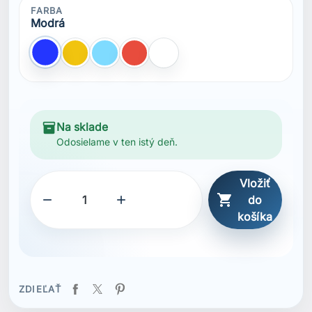
ZDIEĽAŤ
Popis
Vlastnosti
Technický pletený jersey materiál
Ľahký materiál
Potlačená grafika
Potlačené logá
UPF 50+
Recyklovaný obsah
Produkt s certifikáciou bluesign®
Obsahuje minimálne 95 % vlákien s certifikáciou
Recycled Claim Standard, certifikovaných IDFL