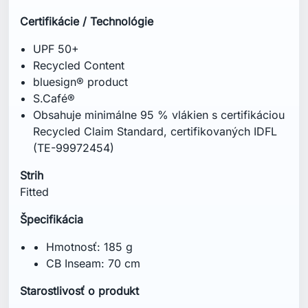
Hmotnosť: 185 g
CB Inseam: 70 cm
Starostlivosť o produkt
Ručné pranie pri maximálnej teplote 40 °C
Nebieliť
Sušiť v sušičke pri nízkej teplote
Žehliť pri nízkej teplote
Nečistiť chemicky
Nežehliť cez potlač
Nenamáčať
Po sušení ihneď vybrať zo sušičky
Perte naruby
Perte s podobnými farbami