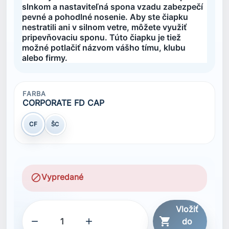
slnkom a nastaviteľná spona vzadu zabezpečí
pevné a pohodlné nosenie. Aby ste čiapku
nestratili ani v silnom vetre, môžete využiť
pripevňovaciu sponu. Túto čiapku je tiež
možné potlačiť názvom vášho tímu, klubu
alebo firmy.
FARBA
CORPORATE FD CAP
CF
ŠC
block
Vypredané
Vložiť



do