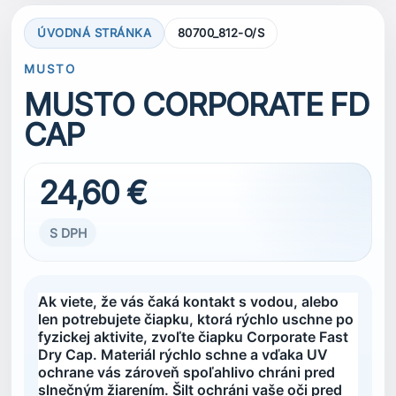
ÚVODNÁ STRÁNKA
80700_812-O/S
MUSTO
MUSTO CORPORATE FD
CAP
24,60 €
S DPH
Ak viete, že vás čaká kontakt s vodou, alebo
len potrebujete čiapku, ktorá rýchlo uschne po
fyzickej aktivite, zvoľte čiapku Corporate Fast
Dry Cap. Materiál rýchlo schne a vďaka UV
ochrane vás zároveň spoľahlivo chráni pred
slnečným žiarením. Šilt ochráni vaše oči pred