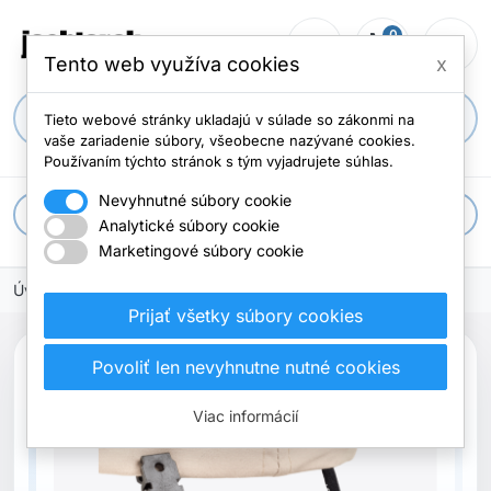
0
person_outline
shopping_cart
menu
Počet položi
Tento web využíva cookies
x
search
Tieto webové stránky ukladajú v súlade so zákonmi na
vaše zariadenie súbory, všeobecne nazývané cookies.
Používaním týchto stránok s tým vyjadrujete súhlas.
Nevyhnutné súbory cookie
apps
Všetky kategórie
Analytické súbory cookie
Marketingové súbory cookie
Úvodná stránka
Prijať všetky súbory cookies
Povoliť len nevyhnutne nutné cookies
Vypredané
Viac informácií