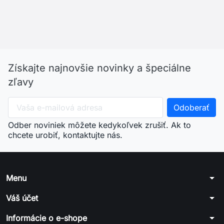
Získajte najnovšie novinky a špeciálne
zľavy
Odber noviniek môžete kedykoľvek zrušiť. Ak to
chcete urobiť, kontaktujte nás.
arrow_drop_down
Menu
arrow_drop_down
Váš účet
arrow_drop_down
Informácie o e-shope