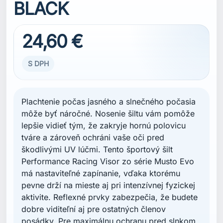
BLACK
24,60 €
S DPH
Plachtenie počas jasného a slnečného počasia
môže byť náročné. Nosenie šiltu vám pomôže
lepšie vidieť tým, že zakryje hornú polovicu
tváre a zároveň ochráni vaše oči pred
škodlivými UV lúčmi. Tento športový šilt
Performance Racing Visor zo série Musto Evo
má nastaviteľné zapínanie, vďaka ktorému
pevne drží na mieste aj pri intenzívnej fyzickej
aktivite. Reflexné prvky zabezpečia, že budete
dobre viditeľní aj pre ostatných členov
posádky. Pre maximálnu ochranu pred slnkom