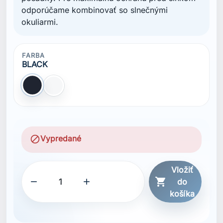
odporúčame kombinovať so slnečnými
okuliarmi.
FARBA
BLACK
BLACK
WHITE
block
Vypredané
Vložiť



do
košíka