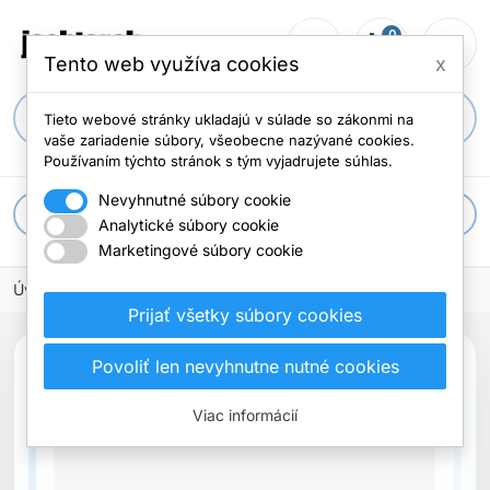
0
person_outline
shopping_cart
menu
Počet položi
Tento web využíva cookies
x
search
Tieto webové stránky ukladajú v súlade so zákonmi na
vaše zariadenie súbory, všeobecne nazývané cookies.
Používaním týchto stránok s tým vyjadrujete súhlas.
Nevyhnutné súbory cookie
apps
Všetky kategórie
Analytické súbory cookie
Marketingové súbory cookie
Úvodná stránka
Prijať všetky súbory cookies
Povoliť len nevyhnutne nutné cookies
Vypredané
Viac informácií