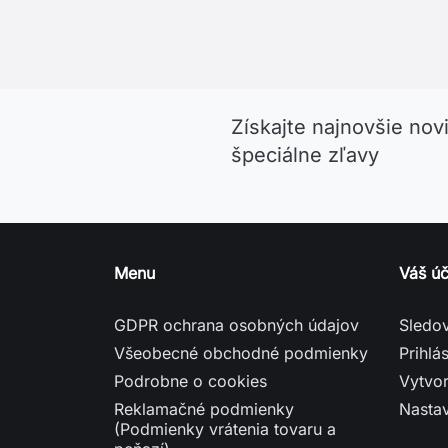
Reklamačné podmienky
Nasta
(Podmienky vrátenia tovaru a
peňazí)
Dodacie a platobné podmienky
Gill: britská značka zameraná na
jachtárske oblečenie
Helly Hansen: značka, ktorej
dôverujú jachtári na celom svete
Musto jachtárske oblečenie
Mapa stránky