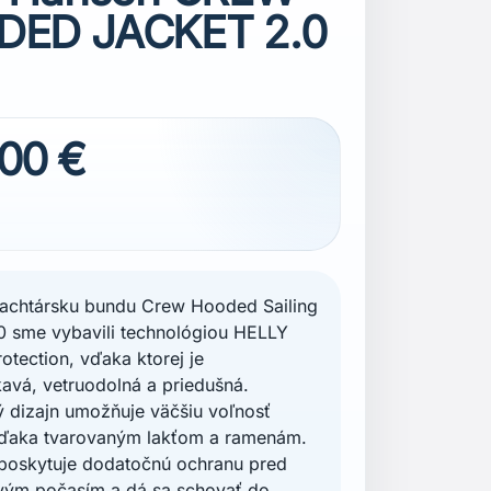
ED JACKET 2.0
,00 €
lachtársku bundu Crew Hooded Sailing
0 sme vybavili technológiou HELLY
tection, vďaka ktorej je
vá, vetruodolná a priedušná.
 dizajn umožňuje väčšiu voľnosť
ďaka tvarovaným lakťom a ramenám.
poskytuje dodatočnú ochranu pred
ivým počasím a dá sa schovať do