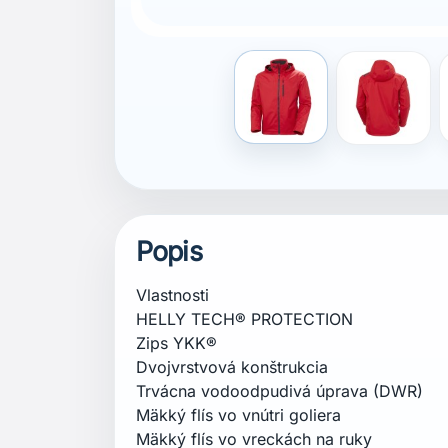
Nastaviteľná kapucňa
Vnútorné pútko na zavesenie
Vonkajšie pútko na zavesenie
Zips na umiestnenie výšivky/loga
Nastaviteľný spodný lem
Nastaviteľné manžety
Náprsné vrecko so zapínaním na zips
Vrecká na ruky so zapínaním na zips
Potlačené logá
bluesign® hlavný materiál
Zloženie
Vrchná vrstva: 100 % polyester - Podšív
Certifikácie
bluesign® hlavný materiál
Strih
Regular (bežný strih)