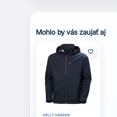
HELLY HANSEN
Helly Hansen CREW
HOODED JACKET 2.0
Dostupné veľkosti
S
L
XL
XXL
159,00 €
Vybrať veľkosť
Komentáre (0)