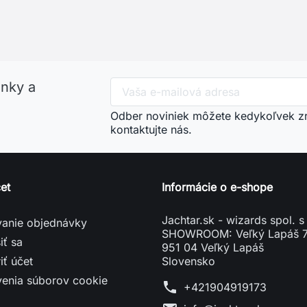
venia súborov cookie
phone
+421904919173
mail
info@jachtar.sk