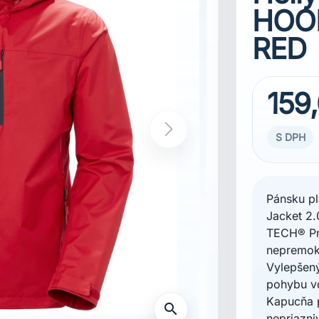
HOOD
RED
159
S DPH
Pánsku p
Jacket 2.
TECH® Pro
nepremoka
Vylepšený
pohybu v
Kapucňa 
nepriazn