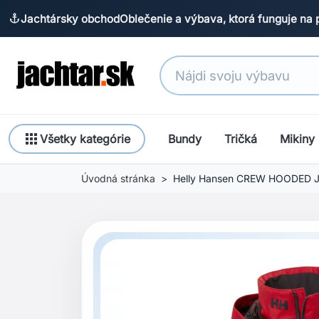
Jachtársky obchod
Oblečenie a výbava, ktorá funguje na 
anchor
apps
Všetky kategórie
Bundy
Tričká
Mikiny
Úvodná stránka
Helly Hansen CREW HOODED 
Previous