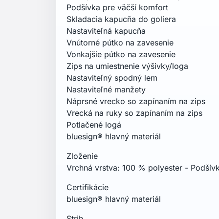
Špecifikácia
Dĺžka chrbta: 75 cm
Starostlivosť o pranie
Pranie v práčke v mierne teplej vode - 4
bielidlo, Sušenie v sušičke - nízka teplota
chemicky.
Pred praním zapnúť zipsy, Nenamáčať, Ne
aktiváciu vodoodpudivej úpravy, Prať tm
prací prostriedok, Používať špeciálne pra
oblečenie.
Technológia
bluesign hlavný materiál
HELLY TECH PROTECTION
YKK Zipper