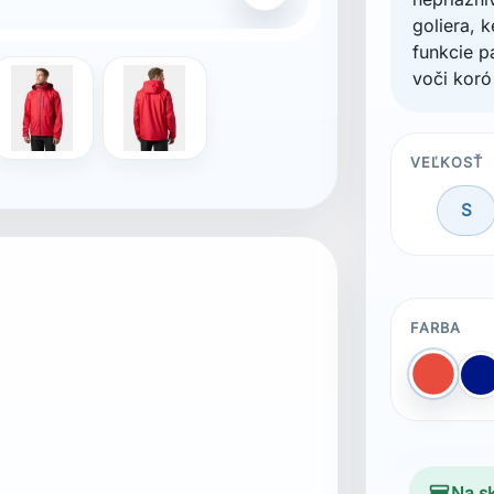
goliera, 
funkcie p
voči koró
VEĽKOSŤ
S
ka: 100 % polyester
FARBA
Červen
M
Na s