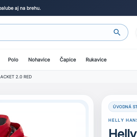
palube aj na brehu.
search
Polo
Nohavice
Čapice
Rukavice
JACKET 2.0 RED
ÚVODNÁ S
search
Next
HELLY HAN
Hell