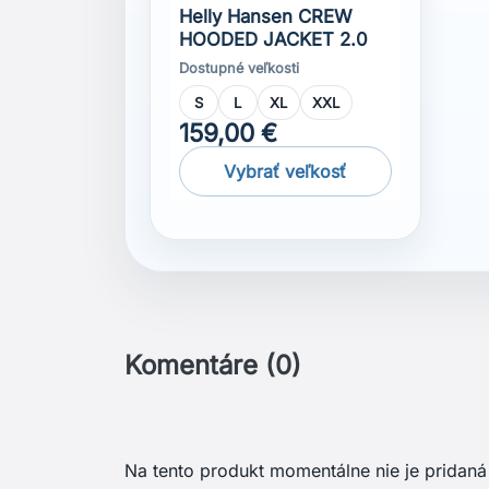
Na tento produkt momentálne nie je pridaná
Získajte najnovšie nov
špeciálne zľavy
Menu
Váš úč
GDPR ochrana osobných údajov
Sledo
Všeobecné obchodné podmienky
Prihlás
Podrobne o cookies
Vytvor