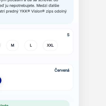
keď ju nepotrebujete. Medzi ďalšie
atrí predný YKK® Vislon® zips odolný
S
M
L
XXL
Červená
á
odrá Navy
klade