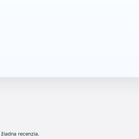
 žiadna recenzia.
inky a
Odber noviniek môžete kedykoľvek zru
kontaktujte nás.
et
Informácie o e-shope
Jachtar.sk - wizards spol. s 
vanie objednávky
SHOWROOM: Veľký Lapáš 
iť sa
951 04 Veľký Lapáš
iť účet
Slovensko