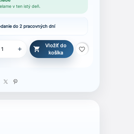
elame v ten istý deň.
danie do 2 pracovných dní
Vložiť do

favorite_border

košíka