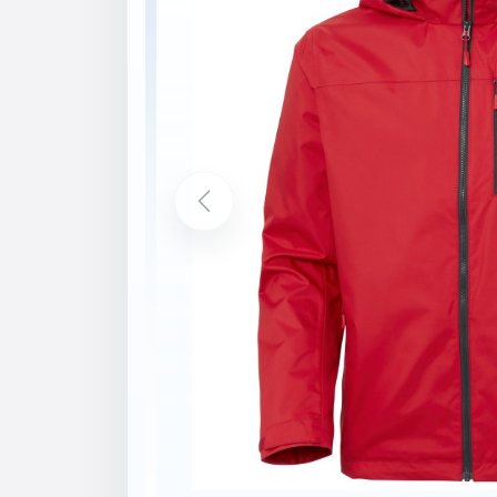
Popis
Vlastnosti
HELLY TECH® PROTECTION
Zips YKK®
Dvojvrstvová konštrukcia
Trvácna vodoodpudivá úprava (DWR)
Mäkký flís vo vnútri goliera
Mäkký flís vo vreckách na ruky
Podšívka pre väčší komfort
Skladacia kapucňa do goliera