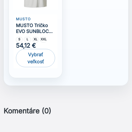
MUSTO
MUSTO Tričko
EVO SUNBLOCK
SS TEE 2.0 sivá
S
L
XL
XXL
54,12 €
Vybrať
veľkosť
Komentáre (0)