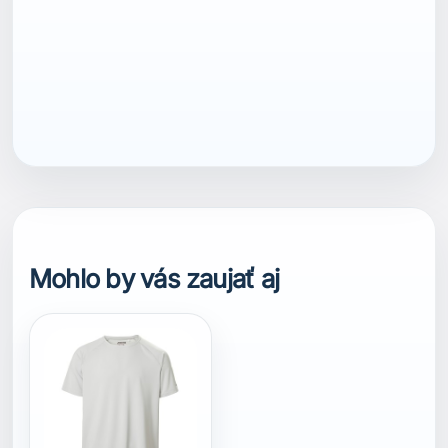
ean13
7040056276236
Mohlo by vás zaujať aj