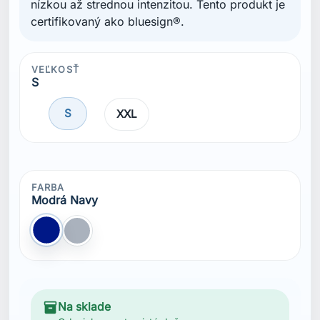
nízkou až strednou intenzitou. Tento produkt je
certifikovaný ako bluesign®.
VEĽKOSŤ
S
S
XXL
FARBA
Modrá Navy
Modrá Navy
Sivá
inventory_2
Na sklade