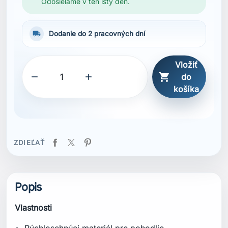
Odosielame v ten istý deň.
local_shipping
Dodanie do 2 pracovných dní
Vložiť



do
košíka
ZDIEĽAŤ
Popis
Vlastnosti
Rýchloschnúci materiál pre pohodlie