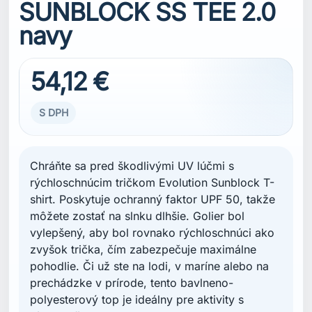
SUNBLOCK SS TEE 2.0
navy
54,12 €
S DPH
Chráňte sa pred škodlivými UV lúčmi s
rýchloschnúcim tričkom Evolution Sunblock T-
shirt. Poskytuje ochranný faktor UPF 50, takže
môžete zostať na slnku dlhšie. Golier bol
vylepšený, aby bol rovnako rýchloschnúci ako
zvyšok trička, čím zabezpečuje maximálne
pohodlie. Či už ste na lodi, v maríne alebo na
prechádzke v prírode, tento bavlneno-
polyesterový top je ideálny pre aktivity s