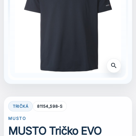
search
TRIČKÁ
81154_598-S
MUSTO
MUSTO Tričko EVO