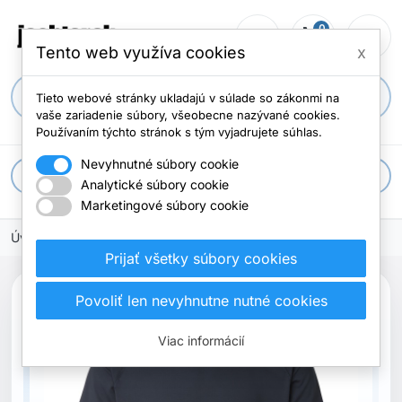
0
person_outline
shopping_cart
menu
Počet položi
Tento web využíva cookies
x
search
Tieto webové stránky ukladajú v súlade so zákonmi na
vaše zariadenie súbory, všeobecne nazývané cookies.
Používaním týchto stránok s tým vyjadrujete súhlas.
Nevyhnutné súbory cookie
apps
Všetky kategórie
Analytické súbory cookie
Marketingové súbory cookie
Úvodná stránka
Oblečenie
Tričká
Prijať všetky súbory cookies
Povoliť len nevyhnutne nutné cookies
Viac informácií