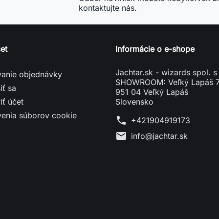
kontaktujte nás.
et
Informácie o e-shope
Jachtar.sk - wizards spol. s 
vanie objednávky
SHOWROOM: Veľký Lapáš 
iť sa
951 04 Veľký Lapáš
iť účet
Slovensko
venia súborov cookie
phone
+421904919173
mail
info@jachtar.sk