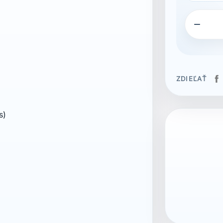

ZDIEĽAŤ
s)
ean13
704005980