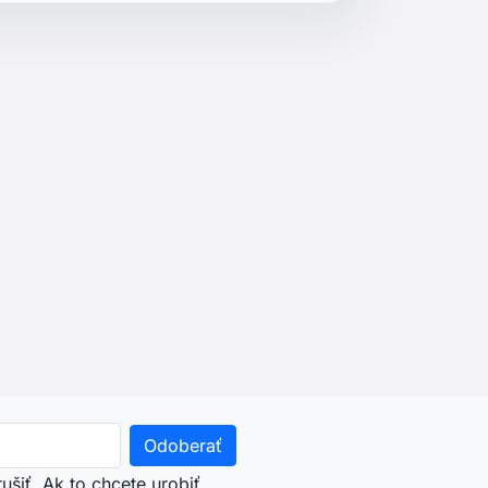
šiť. Ak to chcete urobiť,