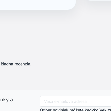
 žiadna recenzia.
inky a
Odber noviniek môžete kedykoľvek zru