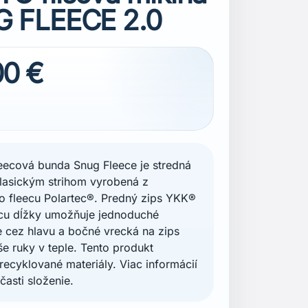
 FLEECE 2.0
00 €
eecová bunda Snug Fleece je stredná
klasickým strihom vyrobená z
o fleecu Polartec®. Predný zips YKK®
icu dĺžky umožňuje jednoduché
e cez hlavu a bočné vrecká na zips
še ruky v teple. Tento produkt
recyklované materiály. Viac informácií
časti složenie.