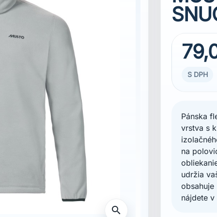
SNUG
79,
S DPH
Pánska fl
vrstva s 
izolačnéh
na polov
obliekani
udržia va
obsahuje 
nájdete v 
search