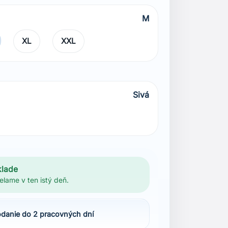
M
XL
XXL
Sivá
klade
elame v ten istý deň.
danie do 2 pracovných dní