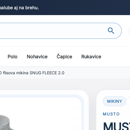
palube aj na brehu.
search
Polo
Nohavice
Čapice
Rukavice
flisova mikina SNUG FLEECE 2.0
MIKINY
MUSTO
MUST