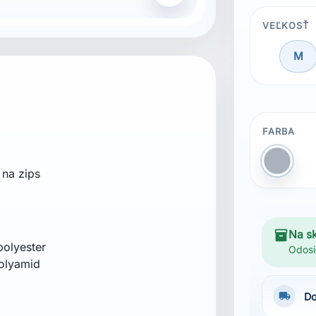
VEĽKOSŤ
M
FARBA
Sivá
na zips
inventory_2
Na s
polyester
Odosi
polyamid
local_shipping
Do