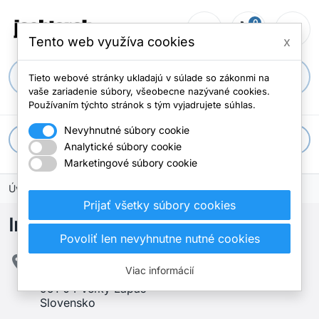
0
person_outline
shopping_cart
menu
Počet položi
Tento web využíva cookies
x
search
Tieto webové stránky ukladajú v súlade so zákonmi na
vaše zariadenie súbory, všeobecne nazývané cookies.
Používaním týchto stránok s tým vyjadrujete súhlas.
Nevyhnutné súbory cookie
apps
Všetky kategórie
Analytické súbory cookie
Marketingové súbory cookie
Úvodná stránka
Kontaktujte nás
Prijať všetky súbory cookies
Informácie o e-shope
Povoliť len nevyhnutne nutné cookies

Jachtar.sk - wizards spol. s r.o.
Viac informácií
SHOWROOM: Veľký Lapáš 761
951 04 Veľký Lapáš
Slovensko