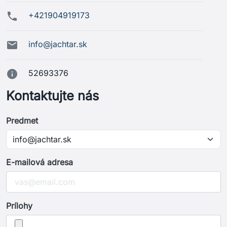

+421904919173

info@jachtar.sk

52693376
Kontaktujte nás
Predmet
E-mailová adresa
Prílohy