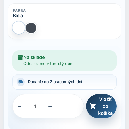
FARBA
Biela
Biela
Čierna
inventory_2
Na sklade
Odosielame v ten istý deň.
local_shipping
Dodanie do 2 pracovných dní
Vložiť



do
košíka