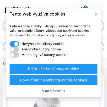
0
person_outline
shopping_cart
menu
Počet položi
Tento web využíva cookies
x
search
Tieto webové stránky ukladajú v súlade so zákonmi na
vaše zariadenie súbory, všeobecne nazývané cookies.
Používaním týchto stránok s tým vyjadrujete súhlas.
Nevyhnutné súbory cookie
apps
Všetky kategórie
Analytické súbory cookie
Marketingové súbory cookie
Úvodná stránka
Prijať všetky súbory cookies
Povoliť len nevyhnutne nutné cookies
Viac informácií