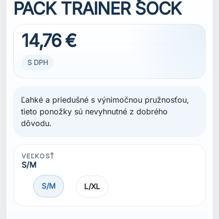
PACK TRAINER SOCK
14,76 €
S DPH
Ľahké a priedušné s výnimočnou pružnosťou,
tieto ponožky sú nevyhnutné z dobrého
dôvodu.
VEĽKOSŤ
S/M
S/M
L/XL