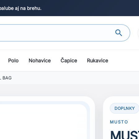
palube aj na brehu.
search
Polo
Nohavice
Čapice
Rukavice
L BAG
DOPLNKY
MUSTO
MUST