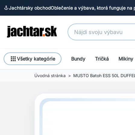
Jachtársky obchod
Oblečenie a výbava, ktorá funguje na 
anchor
apps
Všetky kategórie
Bundy
Tričká
Mikiny
Úvodná stránka
MUSTO Batoh ESS 50L DUFFE