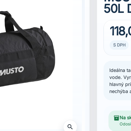
50L 
118,
S DPH
Ideálna t
vode. Vyr
hlavný pr
nechýba a
inventory_2
Na s
Odosi
search