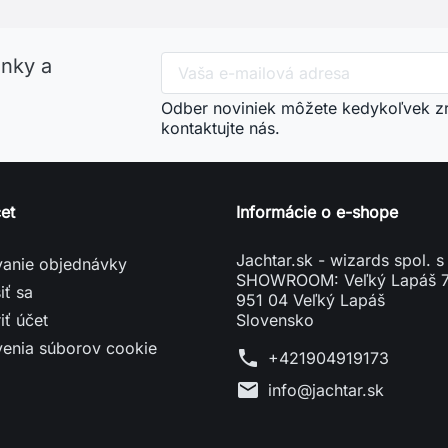
inky a
Odber noviniek môžete kedykoľvek zru
kontaktujte nás.
et
Informácie o e-shope
Jachtar.sk - wizards spol. s 
vanie objednávky
SHOWROOM: Veľký Lapáš 
iť sa
951 04 Veľký Lapáš
iť účet
Slovensko
venia súborov cookie
phone
+421904919173
mail
info@jachtar.sk