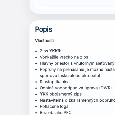
Popis
Vlastnosti
Zips
YKK®
Vonkajšie vrecko na zips
Hlavný priestor s vnútorným sieťovan
Popruhy na prenášanie je možné nastavi
športovú tašku alebo ako batoh
Ripstop tkanina
Odolná vodoodpudivá úprava (DWR)
YKK
obojsmerný zips
Nastaviteľná dĺžka ramenných popruho
Potlačené logá
Bez obsahu PFC