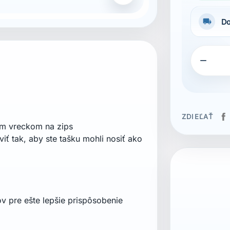
local_shipping
Do

ZDIEĽAŤ
ým vreckom na zips
ť tak, aby ste tašku mohli nosiť ako
v pre ešte lepšie prispôsobenie