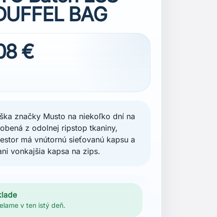
DUFFEL BAG
08 €
aška značky Musto na niekoľko dní na
obená z odolnej ripstop tkaniny,
iestor má vnútornú sieťovanú kapsu a
ni vonkajšia kapsa na zips.
klade
elame v ten istý deň.