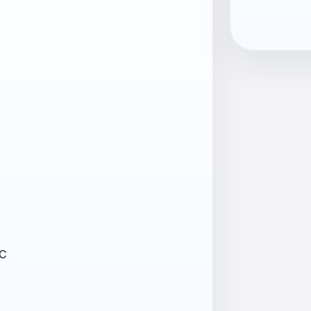
ean13
704005830
°C