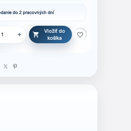
danie do 2 pracovných dní
Vložiť do

favorite_border

košíka