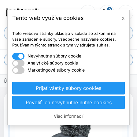
0
person_outline
shopping_cart
menu
Počet položi
Tento web využíva cookies
x
search
Tieto webové stránky ukladajú v súlade so zákonmi na
vaše zariadenie súbory, všeobecne nazývané cookies.
Používaním týchto stránok s tým vyjadrujete súhlas.
Nevyhnutné súbory cookie
apps
Všetky kategórie
Analytické súbory cookie
Marketingové súbory cookie
Úvodná stránka
Oblečenie
Čapice
Prijať všetky súbory cookies
Povoliť len nevyhnutne nutné cookies
Viac informácií