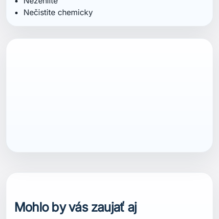
Nežehlite
Nečistite chemicky
ean13
7040059387182
Mohlo by vás zaujať aj