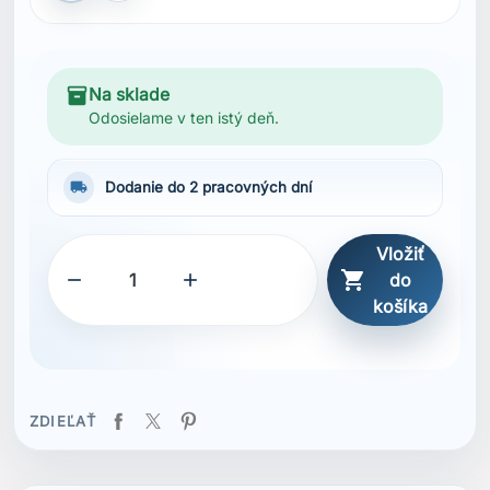
inventory_2
Na sklade
Odosielame v ten istý deň.
local_shipping
Dodanie do 2 pracovných dní
Vložiť



do
košíka
ZDIEĽAŤ