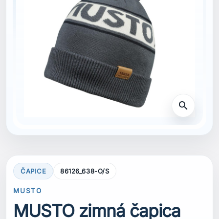
search
ČAPICE
86126_638-O/S
MUSTO
MUSTO zimná čapica