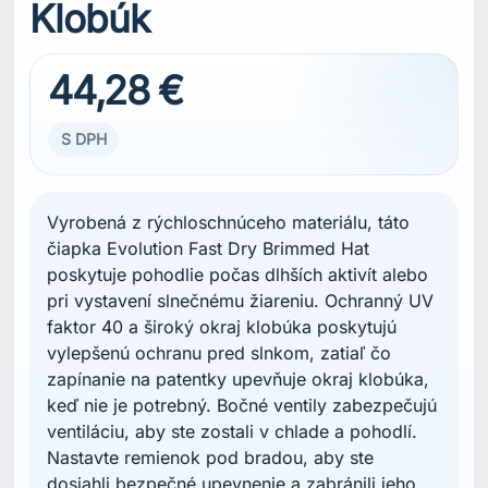
Klobúk
44,28 €
S DPH
Vyrobená z rýchloschnúceho materiálu, táto
čiapka Evolution Fast Dry Brimmed Hat
poskytuje pohodlie počas dlhších aktivít alebo
pri vystavení slnečnému žiareniu. Ochranný UV
faktor 40 a široký okraj klobúka poskytujú
vylepšenú ochranu pred slnkom, zatiaľ čo
zapínanie na patentky upevňuje okraj klobúka,
keď nie je potrebný. Bočné ventily zabezpečujú
ventiláciu, aby ste zostali v chlade a pohodlí.
Nastavte remienok pod bradou, aby ste
dosiahli bezpečné upevnenie a zabránili jeho