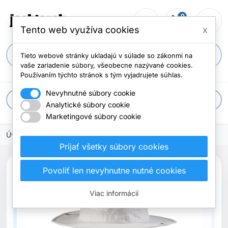
0
person_outline
shopping_cart
menu
Počet položi
Tento web využíva cookies
x
search
Tieto webové stránky ukladajú v súlade so zákonmi na
vaše zariadenie súbory, všeobecne nazývané cookies.
Používaním týchto stránok s tým vyjadrujete súhlas.
Nevyhnutné súbory cookie
apps
Všetky kategórie
Analytické súbory cookie
Marketingové súbory cookie
Úvodná stránka
Oblečenie
Čapice
Prijať všetky súbory cookies
Povoliť len nevyhnutne nutné cookies
Vypredané
Viac informácií