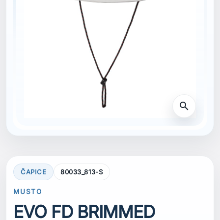
search
ČAPICE
80033_813-S
MUSTO
EVO FD BRIMMED