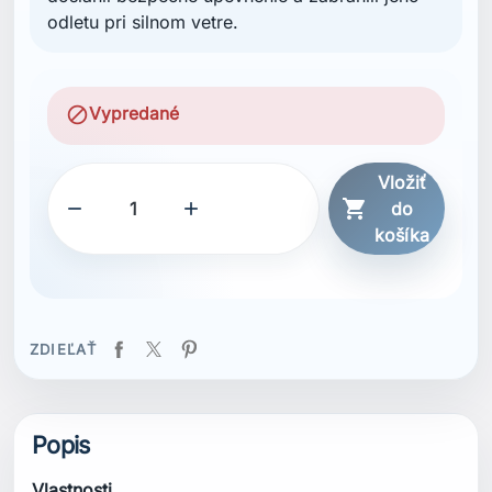
odletu pri silnom vetre.
block
Vypredané
Vložiť



do
košíka
ZDIEĽAŤ
Popis
Vlastnosti