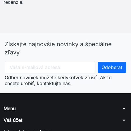
recenzia.
Získajte najnovšie novinky a špeciálne
zľavy
Odber noviniek môžete kedykoľvek zrušiť. Ak to
chcete urobiť, kontaktujte nás.
arrow_drop_down
Menu
arrow_drop_down
Váš účet