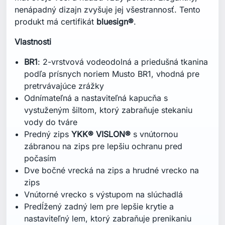
nenápadný dizajn zvyšuje jej všestrannosť. Tento
produkt má certifikát
bluesign®
.
Vlastnosti
BR1
: 2-vrstvová vodeodolná a priedušná tkanina
podľa prísnych noriem Musto BR1, vhodná pre
pretrvávajúce zrážky
Odnímateľná a nastaviteľná kapucňa s
vystuženým šiltom, ktorý zabraňuje stekaniu
vody do tváre
Predný zips
YKK® VISLON®
s vnútornou
zábranou na zips pre lepšiu ochranu pred
počasím
Dve bočné vrecká na zips a hrudné vrecko na
zips
Vnútorné vrecko s výstupom na slúchadlá
Predĺžený zadný lem pre lepšie krytie a
nastaviteľný lem, ktorý zabraňuje prenikaniu