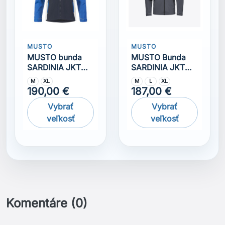
MUSTO
MUSTO
MUSTO bunda
MUSTO Bunda
SARDINIA JKT
SARDINIA JKT
2.0
2.0 Ombre blue
M
XL
M
L
XL
190,00 €
187,00 €
Vybrať
Vybrať
veľkosť
veľkosť
Komentáre (0)