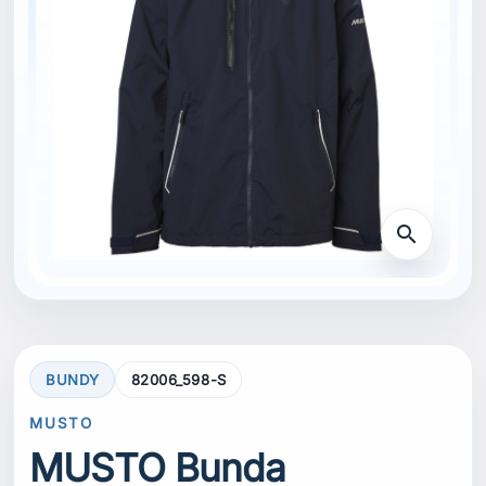
search
BUNDY
82006_598-S
MUSTO
MUSTO Bunda