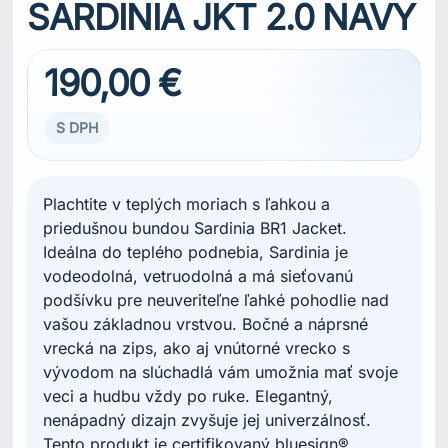
SARDINIA JKT 2.0 NAVY
190,00 €
S DPH
Plachtite v teplých moriach s ľahkou a
priedušnou bundou Sardinia BR1 Jacket.
Ideálna do teplého podnebia, Sardinia je
vodeodolná, vetruodolná a má sieťovanú
podšívku pre neuveriteľne ľahké pohodlie nad
vašou základnou vrstvou. Bočné a náprsné
vrecká na zips, ako aj vnútorné vrecko s
vývodom na slúchadlá vám umožnia mať svoje
veci a hudbu vždy po ruke. Elegantný,
nenápadný dizajn zvyšuje jej univerzálnosť.
Tento produkt je certifikovaný bluesign®.