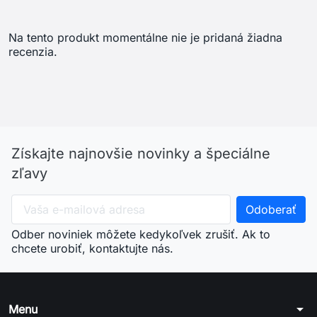
Na tento produkt momentálne nie je pridaná žiadna
recenzia.
Získajte najnovšie novinky a špeciálne
zľavy
Odber noviniek môžete kedykoľvek zrušiť. Ak to
chcete urobiť, kontaktujte nás.
arrow_drop_down
Menu