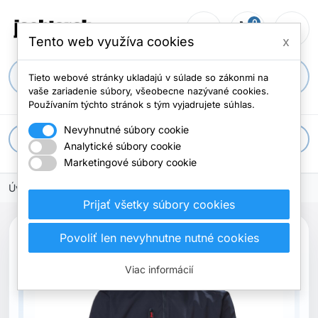
0
person_outline
shopping_cart
menu
Počet položi
Tento web využíva cookies
x
search
Tieto webové stránky ukladajú v súlade so zákonmi na
vaše zariadenie súbory, všeobecne nazývané cookies.
Používaním týchto stránok s tým vyjadrujete súhlas.
Nevyhnutné súbory cookie
apps
Všetky kategórie
Analytické súbory cookie
Marketingové súbory cookie
Úvodná stránka
Oblečenie
Bundy
Prijať všetky súbory cookies
Povoliť len nevyhnutne nutné cookies
Viac informácií