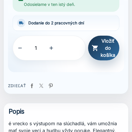
Odosielame v ten istý deň.
local_shipping
Dodanie do 2 pracovných dní
Vložiť



do
košíka
ZDIEĽAŤ
Popis
é vrecko s výstupom na slúchadlá, vám umožnia
mať svoje veci a hudbu vždy poruke. Elegantný,