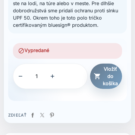
ste na lodi, na túre alebo v meste. Pre dlhšie
dobrodružstvá sme pridali ochranu proti slnku
UPF 50. Okrem toho je toto polo tričko
certifikovaným bluesign® produktom.
block
Vypredané
Vložiť



do
košíka
ZDIEĽAŤ