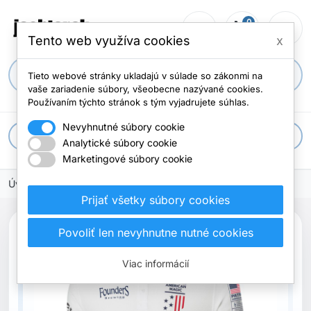
0
person_outline
shopping_cart
menu
Počet položi
Tento web využíva cookies
x
search
Tieto webové stránky ukladajú v súlade so zákonmi na
vaše zariadenie súbory, všeobecne nazývané cookies.
Používaním týchto stránok s tým vyjadrujete súhlas.
Nevyhnutné súbory cookie
apps
Všetky kategórie
Analytické súbory cookie
Marketingové súbory cookie
Úvodná stránka
Prijať všetky súbory cookies
Povoliť len nevyhnutne nutné cookies
Vypredané
Viac informácií