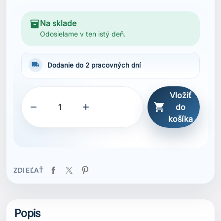
inventory_2
Na sklade
Odosielame v ten istý deň.
local_shipping
Dodanie do 2 pracovných dní
Vložiť



do
košíka
ZDIEĽAŤ
Popis