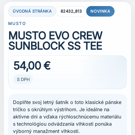
ÚVODNÁ STRÁNKA
82432_813
NOVINKA
MUSTO
MUSTO EVO CREW
SUNBLOCK SS TEE
54,00 €
S DPH
Doplňte svoj letný šatník o toto klasické pánske
tričko s okrúhlym výstrihom. Je ideálne na
aktívne dni a vďaka rýchloschnúcemu materiálu
s technológiou odvádzania vlhkosti ponúka
výborný manažment vlhkosti.