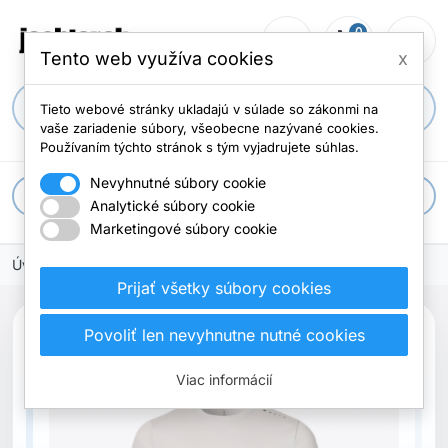
0
person_outline
shopping_cart
menu
Počet položi
Tento web využíva cookies
x
search
Tieto webové stránky ukladajú v súlade so zákonmi na
vaše zariadenie súbory, všeobecne nazývané cookies.
Používaním týchto stránok s tým vyjadrujete súhlas.
Nevyhnutné súbory cookie
apps
Všetky kategórie
Analytické súbory cookie
Marketingové súbory cookie
Úvodná stránka
Prijať všetky súbory cookies
Povoliť len nevyhnutne nutné cookies
Novinka
Viac informácií