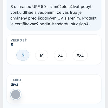
S ochranou UPF 50+ si môžete užívať pobyt
vonku dlhšie s vedomím, že váš trup je
chránený pred škodlivým UV žiarením. Produkt
je certifikovaný podľa štandardu bluesign®.
VEĽKOSŤ
S
S
M
XL
XXL
FARBA
Sivá
Sivá