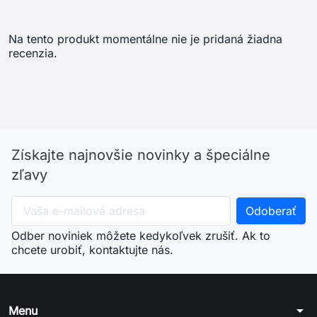
Na tento produkt momentálne nie je pridaná žiadna
recenzia.
Získajte najnovšie novinky a špeciálne
zľavy
Odber noviniek môžete kedykoľvek zrušiť. Ak to
chcete urobiť, kontaktujte nás.
arrow_drop_down
Menu