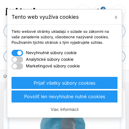
0
person_outline
shopping_cart
menu
Počet položi
Tento web využíva cookies
x
search
Tieto webové stránky ukladajú v súlade so zákonmi na
vaše zariadenie súbory, všeobecne nazývané cookies.
Používaním týchto stránok s tým vyjadrujete súhlas.
Nevyhnutné súbory cookie
apps
Všetky kategórie
Analytické súbory cookie
Marketingové súbory cookie
Úvodná stránka
Prijať všetky súbory cookies
Povoliť len nevyhnutne nutné cookies
Viac informácií