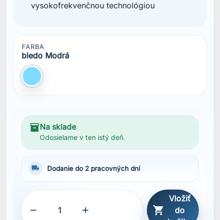
vysokofrekvenčnou technológiou
FARBA
bledo Modrá
bledo Modrá
inventory_2
Na sklade
Odosielame v ten istý deň.
local_shipping
Dodanie do 2 pracovných dní
Vložiť



do