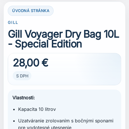
ÚVODNÁ STRÁNKA
GILL
Gill Voyager Dry Bag 10L
- Special Edition
28,00 €
S DPH
Vlastnosti:
Kapacita 10 litrov
Uzatváranie zrolovaním s bočnými sponami
pre vodotesné utesnenie