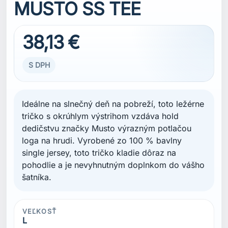
MUSTO SS TEE
38,13 €
S DPH
Ideálne na slnečný deň na pobreží, toto ležérne
tričko s okrúhlym výstrihom vzdáva hold
dedičstvu značky Musto výrazným potlačou
loga na hrudi. Vyrobené zo 100 % bavlny
single jersey, toto tričko kladie dôraz na
pohodlie a je nevyhnutným doplnkom do vášho
šatníka.
VEĽKOSŤ
L