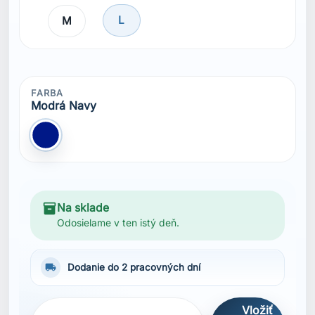
L
M
FARBA
Modrá Navy
Modrá Navy
inventory_2
Na sklade
Odosielame v ten istý deň.
local_shipping
Dodanie do 2 pracovných dní
Vložiť