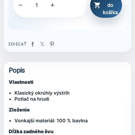



do
košíka
ZDIEĽAŤ
Popis
Vlastnosti
Klasický okrúhly výstrih
Potlač na hrudi
Zloženie
Vonkajší materiál: 100 % bavlna
Dĺžka zadného švu