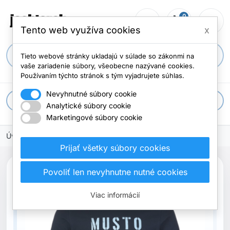
0
person_outline
shopping_cart
menu
Počet položi
Tento web využíva cookies
x
search
Tieto webové stránky ukladajú v súlade so zákonmi na
vaše zariadenie súbory, všeobecne nazývané cookies.
Používaním týchto stránok s tým vyjadrujete súhlas.
Nevyhnutné súbory cookie
apps
Všetky kategórie
Analytické súbory cookie
Marketingové súbory cookie
Úvodná stránka
Oblečenie
Tričká
Prijať všetky súbory cookies
Povoliť len nevyhnutne nutné cookies
Viac informácií