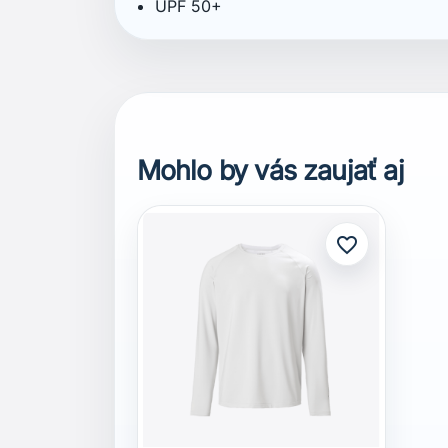
UPF 50+
Mohlo by vás zaujať aj
favorite_border