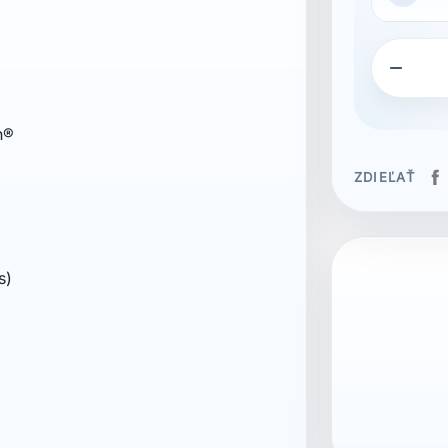

n®
ZDIEĽAŤ
s)
ean13
704005627