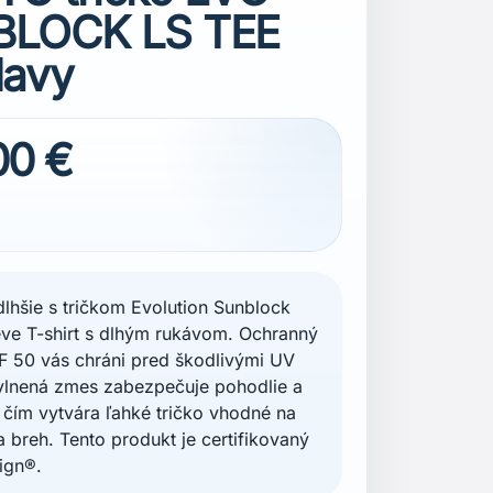
LOCK LS TEE
Navy
00 €
 dlhšie s tričkom Evolution Sunblock
ve T-shirt s dlhým rukávom. Ochranný
F 50 vás chráni pred škodlivými UV
vlnená zmes zabezpečuje pohodlie a
 čím vytvára ľahké tričko vhodné na
a breh. Tento produkt je certifikovaný
ign®.