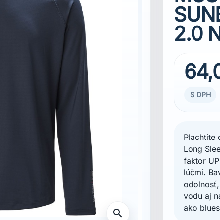
SUNB
2.0 
64,
S DPH
Plachtite
Long Slee
faktor UP
lúčmi. Ba
odolnosť,
vodu aj n
ako blues
search