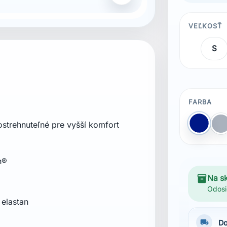
VEĽKOSŤ
S
FARBA
strehnuteľné pre vyšší komfort
Modrá
S
n®
inventory_2
Na s
Odosi
 elastan
local_shipping
Do