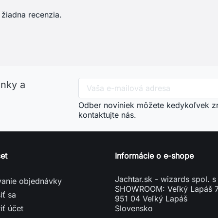
 žiadna recenzia.
inky a
Odber noviniek môžete kedykoľvek zru
kontaktujte nás.
et
Informácie o e-shope
Jachtar.sk - wizards spol. s 
vanie objednávky
SHOWROOM: Veľký Lapáš 
iť sa
951 04 Veľký Lapáš
iť účet
Slovensko