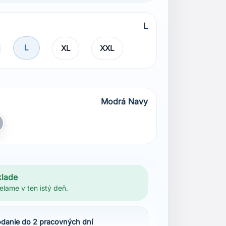
L
L
XL
XXL
Modrá Navy
 Navy
ivá
klade
elame v ten istý deň.
danie do 2 pracovných dní