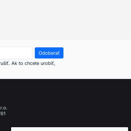
šiť. Ak to chcete urobiť,
r.o.
761